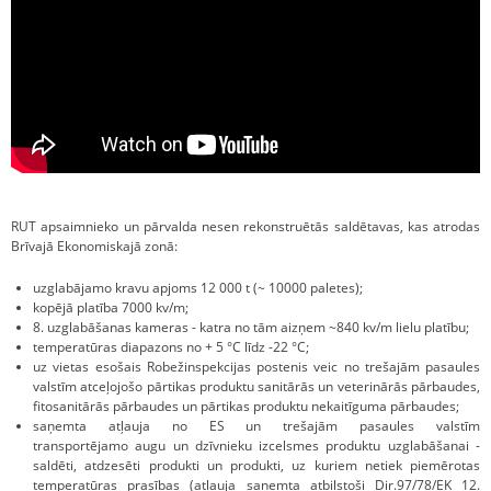
RUT apsaimnieko un pārvalda nesen rekonstruētās saldētavas, kas atrodas
Brīvajā Ekonomiskajā zonā:
uzglabājamo kravu apjoms 12 000 t (~ 10000 paletes);
kopējā platība 7000 kv/m;
8. uzglabāšanas kameras - katra no tām aizņem ~840 kv/m lielu platību;
temperatūras diapazons no + 5 °C līdz -22 °C;
uz vietas esošais Robežinspekcijas postenis veic no trešajām pasaules
valstīm atceļojošo pārtikas produktu sanitārās un veterinārās pārbaudes,
fitosanitārās pārbaudes un pārtikas produktu nekaitīguma pārbaudes;
saņemta atļauja no ES un trešajām pasaules valstīm
transportējamo augu un dzīvnieku izcelsmes produktu uzglabāšanai -
saldēti, atdzesēti produkti un produkti, uz kuriem netiek piemērotas
temperatūras prasības (atļauja saņemta atbilstoši Dir.97/78/EK 12.