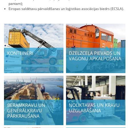
pantam);
Eiropas saldētavu pārvaldīšanas un loģistikas asociācijas biedrs (ECSLA).
KONTEINERI
DZELZCEĻA PIEVADS UN
VAGONU APKALPOŠANA
BERAMKRAVU UN
NOLIKTAVAS UN KRAVU
ĢENERĀLKRAVU
UZGLABĀŠANA
PĀRKRAUŠANA