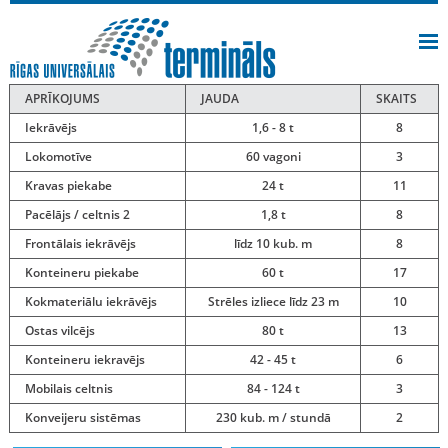
APRĪKOJUMS
JAUDA
SKAITS
Iekrāvējs
1,6 - 8 t
8
Lokomotīve
60 vagoni
3
Kravas piekabe
24 t
11
Pacēlājs / celtnis 2
1,8 t
8
Frontālais iekrāvējs
līdz 10 kub. m
8
Konteineru piekabe
60 t
17
Kokmateriālu iekrāvējs
Strēles izliece līdz 23 m
10
Ostas vilcējs
80 t
13
Konteineru iekravējs
42 - 45 t
6
Mobilais celtnis
84 - 124 t
3
Konveijeru sistēmas
230 kub. m / stundā
2