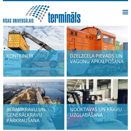
KONTEINERI
DZELZCEĻA PIEVADS UN
VAGONU APKALPOŠANA
BERAMKRAVU UN
NOLIKTAVAS UN KRAVU
ĢENERĀLKRAVU
UZGLABĀŠANA
PĀRKRAUŠANA